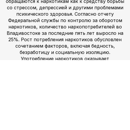
обращаются к наркотикам как к средству борьбы
со стрессом, депрессией и другими проблемами
психического здоровья. Согласно отчету
Федеральной службы по контролю за оборотом
наркотиков, количество наркопотребителей во
Владивостоке за последние пять лет выросло на
25%. Рост потребления наркотиков обусловлен
сочетанием факторов, включая бедность,
безработицу и социальную изоляцию.
Употребление наркотиков оказывает
значительное влияние на общество: растет
уровень преступности, насилия и проблем со
здоровьем. Употребление наркотиков может
иметь серьезные последствия для здоровья,
включая повреждение жизненно важных
органов, повышенный риск инфекционных
заболеваний и проблемы психического здоровья,
такие как депрессия и тревога. Потенциал
развития наркомании и зависимости также
представляет собой значительную опасность,
поскольку многие потребители наркотиков не