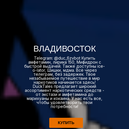
ВЛАДИВОСТОК
Telegram: @duc_6zvbot Купить
амфетамин, лирика 150, Мифидрон с
быстрой выдачей. Также доступны ice-
o-lator, Шишки, мдма. Всё через
телеграм, без задержек. Твое
незабываемое путешествие в мир
наркотиков начинается здесь!
DuckTales предлагает широкий
ассортимент наркотических средств -
от экстази и амфетамина до
марихуаны и кокаина. У нас есть все,
чтобы удовлетворить твои
потребности!
КУПИТЬ