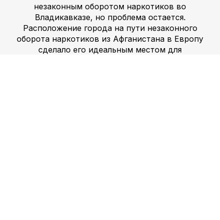
незаконным оборотом наркотиков во
Владикавказе, но проблема остается.
Расположение города на пути незаконного
оборота наркотиков из Афганистана в Европу
сделало его идеальным местом для
деятельности организаций, занимающихся
незаконным оборотом наркотиков.
Мефедрон и
Альфа-ПВП —
два новых синтетических
препарата, недавно появившихся на рынке. Эти
препараты завоевали популярность благодаря
своему химическому составу, оказывающему
эйфорическое воздействие на организм. Однако
опасности и риски, связанные с использованием
этих препаратов, серьезны. Они могут вызвать
серьезные проблемы со здоровьем, включая
сердечные приступы, судороги и даже смерть.
Растущая популярность этих наркотиков сделала
их главной мишенью для организаций,
занимающихся незаконным оборотом
наркотиков.
Марихуана, гашиш и экстази —