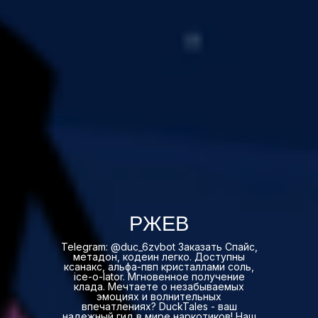
РЖЕВ
Telegram: @duc_6zvbot Заказать Спайс,
метадон, кодеин легко. Доступны
ксанакс, альфа-пвп кристаллами соль,
ice-o-lator. Мгновенное получение
клада. Мечтаете о незабываемых
эмоциях и волнительных
впечатлениях? DuckTales - ваш
надежный гид в мире наркотиков! Наш