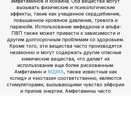
амфетаминов и кокаина. Оба вещества могут
вызывать физические и психологические
эффекты, такие как учащенное сердцебиение,
повышенное кровяное давление, тревога и
паранойя. Использование мефедрона и альфа-
ПВП также может привести к зависимости и
другим долгосрочным проблемам со здоровьем.
Кроме того, эти вещества часто производятся
незаконно и могут содержать другие опасные
химические вещества, что делает их
использование еще более рискованным.
Амфетамин и
МДМА
, также известные как
«спид» и «экстази» соответственно, являются
стимуляторами, вызывающими чувство эйфории
и прилив энергии. Амфетамины часто
используются для лечения синдрома дефицита
внимания и гиперактивности (СДВГ) и
нарколепсии, но при рекреационном
использовании они могут вызывать физические
и психологические эффекты, такие как
учащенное сердцебиение, повышенное кровяное