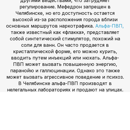
другими веществами, что затрудняет
регулирование. Мефедрон запрещен в
Челябинске, но его доступность остается
высокой из-за расположения города вблизи
основных маршрутов наркотрафика.
Альфа-ПВП,
также известный как «флакка», представляет
собой синтетический стимулятор, похожий на
соли для ванн. Он часто продается в
кристаллической форме, его можно курить,
вводить путем инъекций или нюхать. Альфа-
ПВП может вызвать повышенную энергию,
паранойю и галлюцинации. Однако это также
может вызвать агрессивное поведение и психоз.
В Челябинске альфа-ПВП производят в
нелегальных лабораториях и продают на улицах.
Его часто смешивают с другими веществами,
что затрудняет регулирование. «Альфа-ПВП»
запрещен в Челябинске, но его доступность
остается высокой из-за расположения города
вблизи основных маршрутов наркотрафика.
Амфетамин –
синтетический стимулятор, аналог